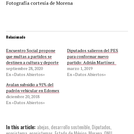
Fotografía cortesía de Morena
Relacionado
Encuentro Social propone
Diputados salieron del PES
que multas a partidos se
para conformar nuevo
destinen a cultura y deporte
partido: Adrián Martínez
septiembre 28, 2020
marzo 1, 2019
En «Datos Abiertos»
En «Datos Abiertos»
Avalan subsidio a 91% del
padrón vehicular en Edomex
diciembre 20, 2018
En «Datos Abiertos»
In this article:
abejas
,
desarrollo sostenible
,
Diputados
,
ecosistema
,
ecosistemas
,
Estado de México
,
Morena
,
ONU
,