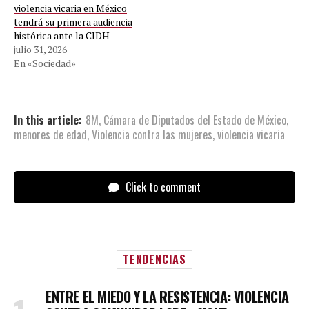
violencia vicaria en México
tendrá su primera audiencia
histórica ante la CIDH
julio 31, 2026
En «Sociedad»
In this article:
8M
,
Cámara de Diputados del Estado de México
,
menores de edad
,
Violencia contra las mujeres
,
violencia vicaria
Click to comment
TENDENCIAS
ENTRE EL MIEDO Y LA RESISTENCIA: VIOLENCIA